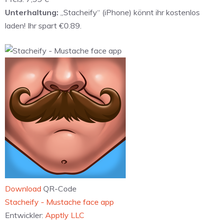
Unterhaltung:
„Stacheify“ (iPhone) könnt ihr kostenlos
laden! Ihr spart €0.89.
Download
QR-Code
‎Stacheify - Mustache face app
Entwickler:
Apptly LLC