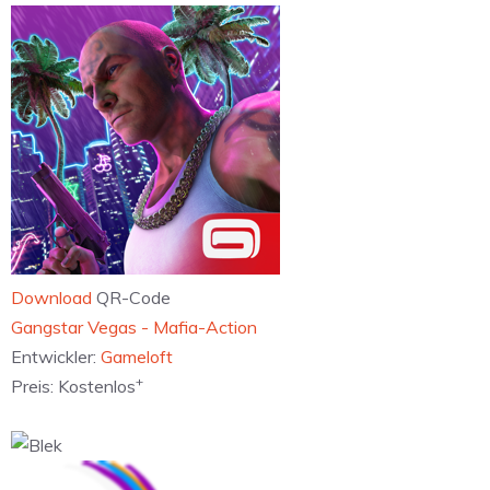
Download
QR-Code
‎Gangstar Vegas - Mafia-Action
Entwickler:
Gameloft
+
Preis:
Kostenlos