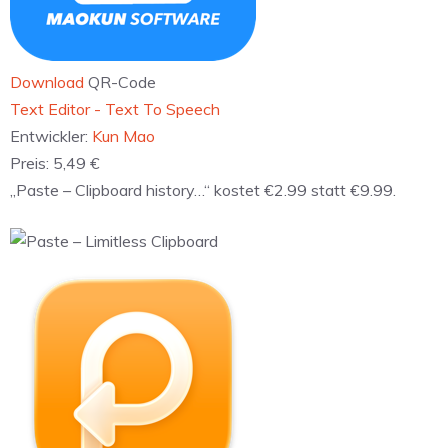
Download
QR-Code
‎Templates for MS Excel - Xpert Designs
Entwickler:
Alungu
Preis:
10,99 €
„Speaking“ kostet €2.99 statt €9.99.