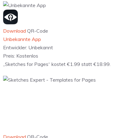
Download
QR-Code
‎Sets Design Expert - Templates for Pages
Entwickler:
Alungu
Preis:
2,29 €
„Suite for iWork“ kostet €1.99 statt €39.99.
Download
QR-Code