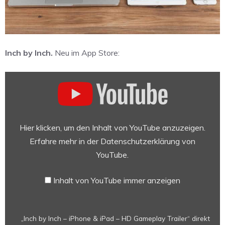
Inch by Inch.
Neu im App Store:
„Inch
by
Inch
–
iPhone
Hier klicken, um den Inhalt von YouTube anzuzeigen.
&
Erfahre mehr in der
Datenschutzerklärung von
iPad
YouTube
.
–
HD
Inhalt von YouTube immer anzeigen
Gameplay
Trailer“
von
„Inch by Inch – iPhone & iPad – HD Gameplay Trailer“ direkt
YouTube