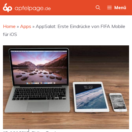
Zum
Menü
Inhalt
springen
Home
»
Apps
»
AppSalat: Erste Eindrücke von FIFA Mobile
für iOS