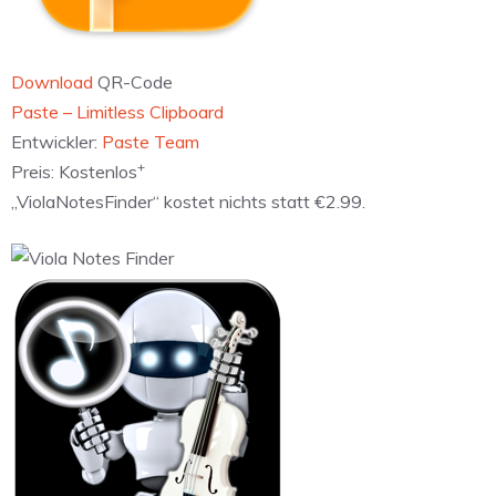
Download
QR-Code
‎Text Editor - Text To Speech
Entwickler:
Kun Mao
Preis:
5,49 €
„Paste – Clipboard history…“ kostet €2.99 statt €9.99.