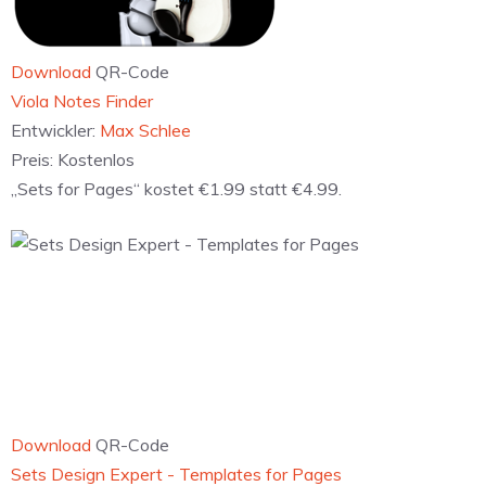
Download
QR-Code
‎Paste – Limitless Clipboard
Entwickler:
Paste Team
+
Preis:
Kostenlos
„ViolaNotesFinder“ kostet nichts statt €2.99.