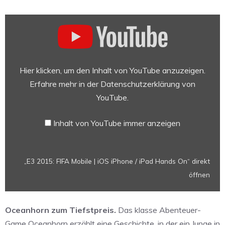
„E3
2015:
FIFA
Mobile
|
Hier klicken, um den Inhalt von YouTube anzuzeigen.
iOS
Erfahre mehr in der
Datenschutzerklärung von
iPhone
YouTube
.
/
iPad
Inhalt von YouTube immer anzeigen
Hands
On“
von
„E3 2015: FIFA Mobile | iOS iPhone / iPad Hands On“ direkt
YouTube
öffnen
anzeigen
Oceanhorn zum Tiefstpreis.
Das klasse Abenteuer-
Game Oceanhorn erzählt eine Geschichte, in der ein Junge in