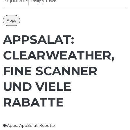
19. JUNI 2015
Philipp Tusch
Apps
APPSALAT:
CLEARWEATHER,
FINE SCANNER
UND VIELE
RABATTE
Apps
,
AppSalat
,
Rabatte