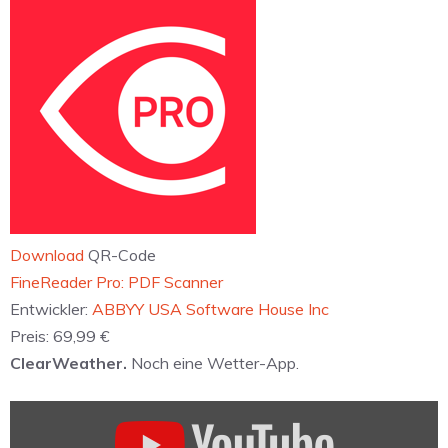
Download
QR-Code
‎FineReader Pro: PDF Scanner
Entwickler:
ABBYY USA Software House Inc
Preis:
69,99 €
ClearWeather.
Noch eine Wetter-App.
„ClearWeather
for