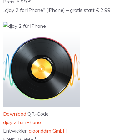
Preis:
5,99 €
„djay 2 for iPhone“ (iPhone) – gratis statt € 2.99.
Download
QR-Code
‎djay 2 für iPhone
Entwickler:
algoriddim GmbH
+
Preis:
28,99 €