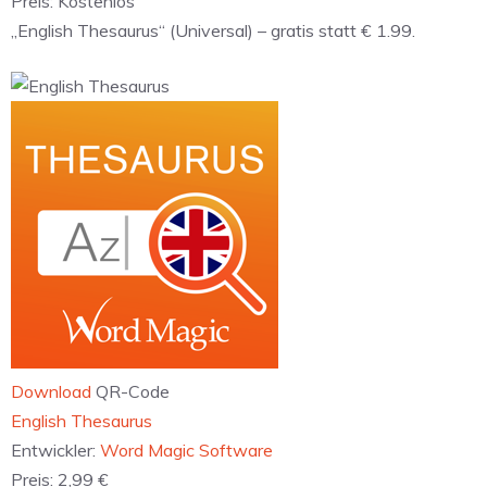
Preis:
Kostenlos
„English Thesaurus“ (Universal) – gratis statt € 1.99.
Download
QR-Code
‎English Thesaurus
Entwickler:
Word Magic Software
Preis:
2,99 €