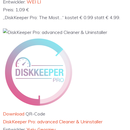
Entwickler:
WEI LI
Preis:
1,09 €
„DiskKeeper Pro: The Most…“ kostet € 0.99 statt € 4.99.
Download
QR-Code
‎DiskKeeper Pro: advanced Cleaner & Uninstaller
Entwickler:
Yuriy Georgiev