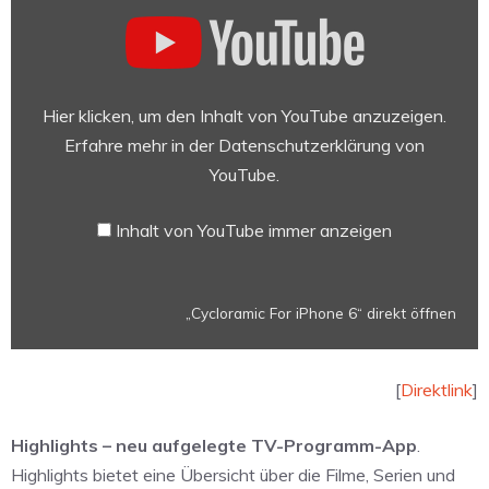
„Cycloramic
For
iPhone
6“
von
Hier klicken, um den Inhalt von YouTube anzuzeigen.
YouTube
Erfahre mehr in der
Datenschutzerklärung von
anzeigen
YouTube
.
Inhalt von YouTube immer anzeigen
„Cycloramic For iPhone 6“ direkt öffnen
[
Direktlink
]
Highlights – neu aufgelegte TV-Programm-App
.
Highlights bietet eine Übersicht über die Filme, Serien und