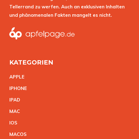
Tellerrand zu werfen. Auch an exklusiven Inhalten
und phänomenalen Fakten mangelt es nicht.
KATEGORIEN
APPL
E
IPHON
E
IPA
D
MA
C
IO
S
MACO
S