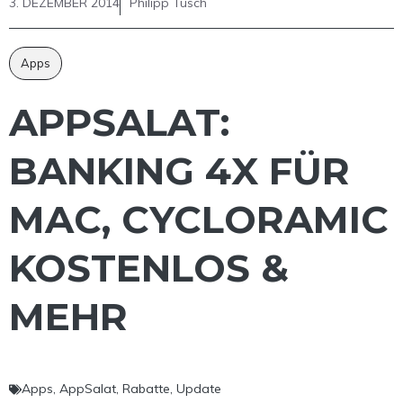
3. DEZEMBER 2014
Philipp Tusch
Apps
APPSALAT:
BANKING 4X FÜR
MAC, CYCLORAMIC
KOSTENLOS &
MEHR
Apps
,
AppSalat
,
Rabatte
,
Update