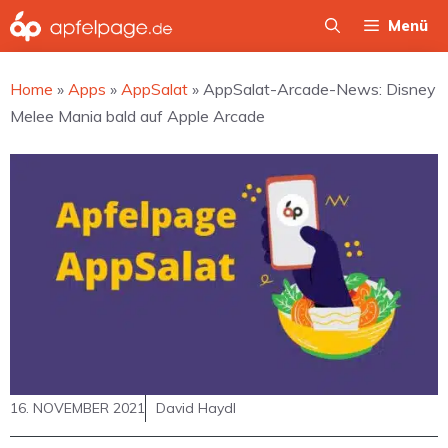
Zum
Menü
Inhalt
springen
Home
»
Apps
»
AppSalat
»
AppSalat-Arcade-News: Disney
Melee Mania bald auf Apple Arcade
16. NOVEMBER 2021
David Haydl