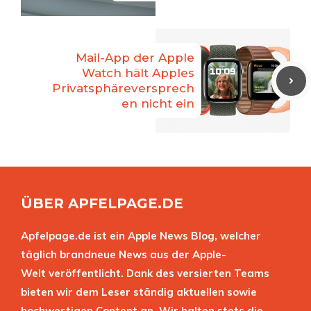
Mail-App der Apple
Watch hält Apples
Privatsphäreversprech
en nicht ein
ÜBER APFELPAGE.DE
Apfelpage.de ist ein Apple News Blog, welcher
täglich brandneue News aus der Apple-
Welt veröffentlicht. Dank des versierten Teams
bieten wir dem Leser ständig aktuellen sowie
hochwertigen Content an. Wir halten stets die