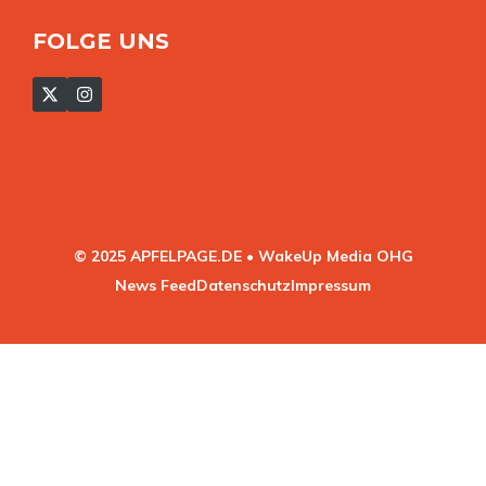
FOLGE UNS
© 2025 APFELPAGE.DE • WakeUp Media OHG
News Feed
Datenschutz
Impressum