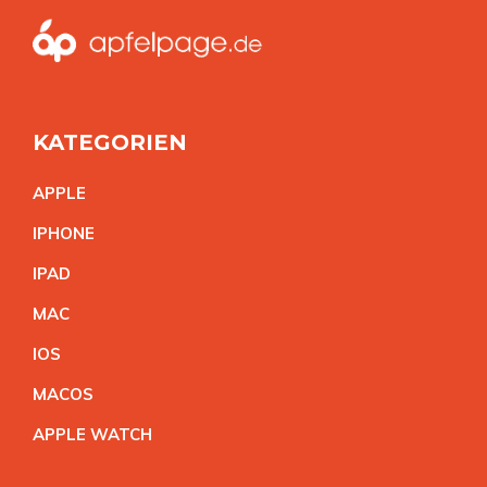
KATEGORIEN
APPL
E
IPHON
E
IPA
D
MA
C
IO
S
MACO
S
APPLE WATC
H