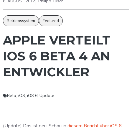
6. AUGUST 2012
Philipp Tusch
Betriebssystem
Featured
APPLE VERTEILT
IOS 6 BETA 4 AN
ENTWICKLER
Beta
,
iOS
,
iOS 6
,
Update
(Update) Das ist neu: Schau in
diesem Bericht über iOS 6