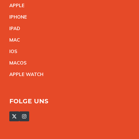
APPL
E
IPHON
E
IPA
D
MA
C
IO
S
MACO
S
APPLE WATC
H
FOLGE UNS