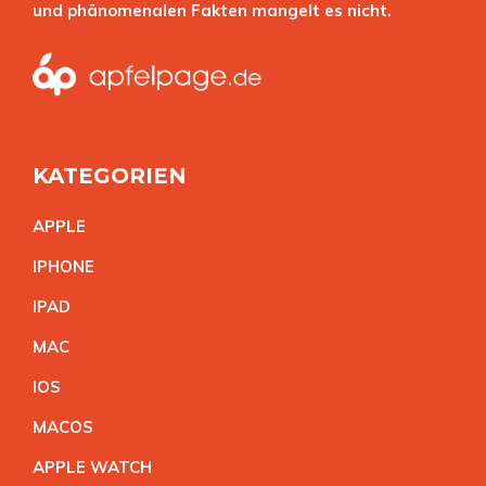
und phänomenalen Fakten mangelt es nicht.
KATEGORIEN
APPL
E
IPHON
E
IPA
D
MA
C
IO
S
MACO
S
APPLE WATC
H