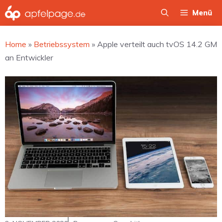
Zum
Menü
Inhalt
springen
Home
»
Betriebssystem
»
Apple verteilt auch tvOS 14.2 GM
an Entwickler