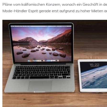
Pläne vom kalifornischen Konzern, wonach ein Geschäft in der
Mode-Händler Esprit gerade erst aufgrund zu hoher Mieten a