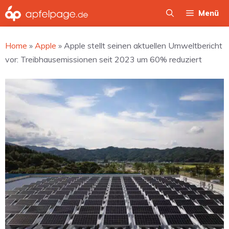
Zum
Menü
Inhalt
springen
Home
»
Apple
»
Apple stellt seinen aktuellen Umweltbericht
vor: Treibhausemissionen seit 2023 um 60% reduziert