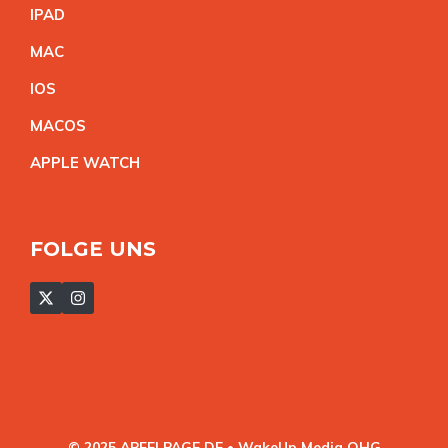
IPA
D
MA
C
IO
S
MACO
S
APPLE WATC
H
FOLGE UNS
© 2025 APFELPAGE.DE • WakeUp Media OHG