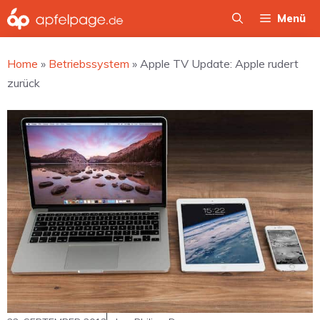
Zum
Menü
Inhalt
springen
Home
»
Betriebssystem
»
Apple TV Update: Apple rudert
zurück