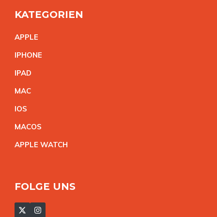
KATEGORIEN
APPL
E
IPHON
E
IPA
D
MA
C
IO
S
MACO
S
APPLE WATC
H
FOLGE UNS