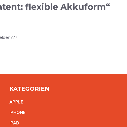
tent: flexible Akkuform“
elden???
KATEGORIEN
APPL
E
IPHON
E
IPA
D