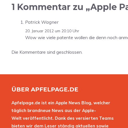
1 Kommentar zu „Apple Pa
Patrick Wagner
20. Januar 2012 um 20:10 Uhr
Wow wie viele patente wollen die denn noch anm
Die Kommentare sind geschlossen.
ÜBER APFELPAGE.DE
Apfelpage.de ist ein Apple News Blog, welcher
täglich brandneue News aus der Apple-
Welt veröffentlicht. Dank des versierten Teams
bieten wir dem Leser ständig aktuellen sowie