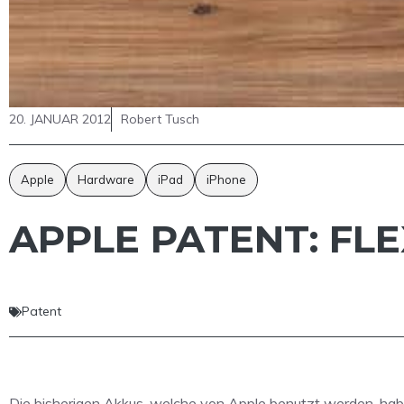
20. JANUAR 2012
Robert Tusch
Apple
Hardware
iPad
iPhone
APPLE PATENT: FL
Patent
Die bisherigen Akkus, welche von Apple benutzt werden, hab