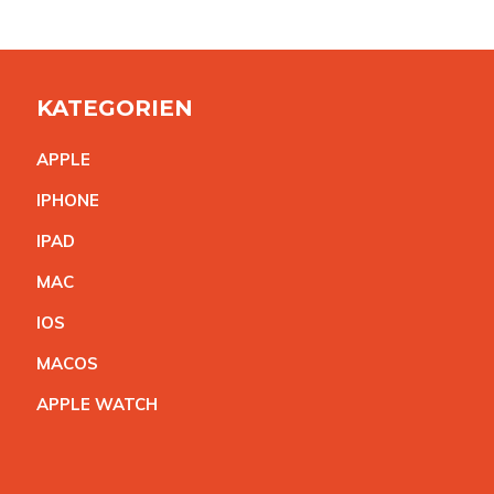
KATEGORIEN
APPL
E
IPHON
E
IPA
D
MA
C
IO
S
MACO
S
APPLE WATC
H