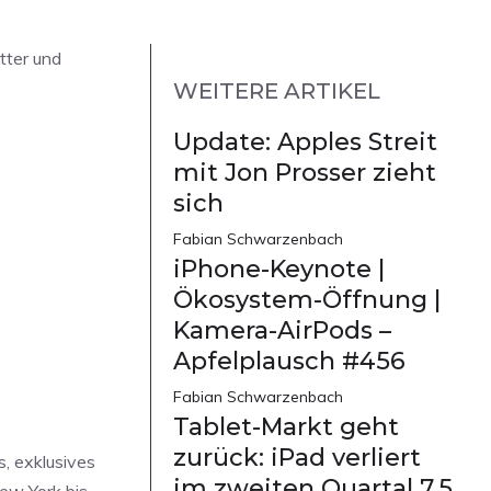
tter und
WEITERE ARTIKEL
Update: Apples Streit
mit Jon Prosser zieht
sich
Fabian Schwarzenbach
iPhone-Keynote |
Ökosystem-Öffnung |
Kamera-AirPods –
Apfelplausch #456
Fabian Schwarzenbach
Tablet-Markt geht
zurück: iPad verliert
, exklusives
im zweiten Quartal 7,5
New York bis