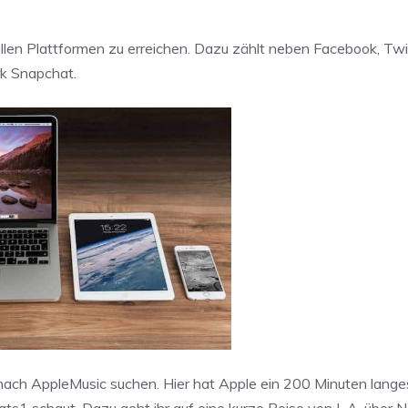
len Plattformen zu erreichen. Dazu zählt neben Facebook, Twi
 Snapchat.
 nach AppleMusic suchen. Hier hat Apple ein 200 Minuten langes
ats1 schaut. Dazu geht ihr auf eine kurze Reise von L.A. über 