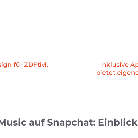
gn für ZDFtivi,
Inklusive A
bietet eige
sic auf Snapchat: Einblick 