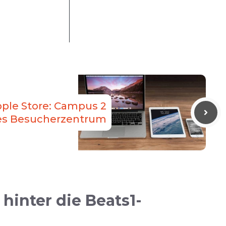
pple Store: Campus 2
nes Besucherzentrum
hinter die Beats1-