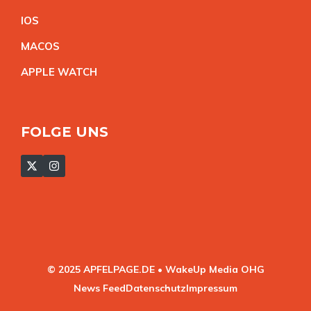
IO
S
MACO
S
APPLE WATC
H
FOLGE UNS
© 2025 APFELPAGE.DE • WakeUp Media OHG
News Feed
Datenschutz
Impressum