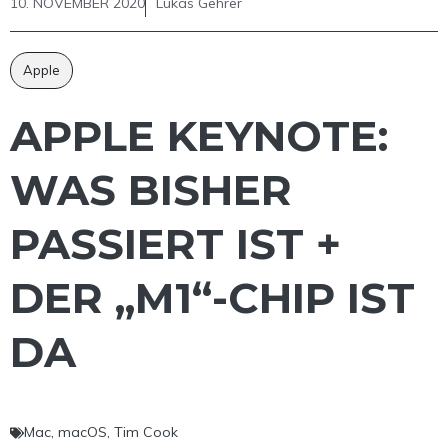
10. NOVEMBER 2020
Lukas Gehrer
Apple
APPLE KEYNOTE:
WAS BISHER
PASSIERT IST +
DER „M1“-CHIP IST
DA
Mac
,
macOS
,
Tim Cook