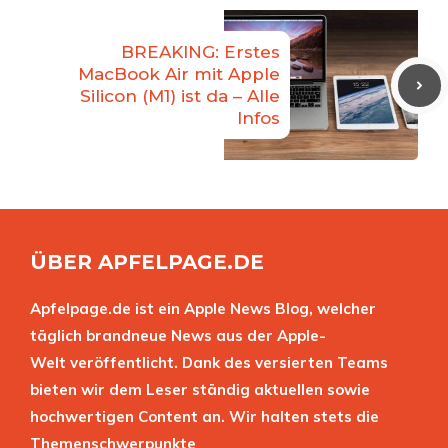
BREAKING: Erstes
MacBook Air mit Apple
Silicon (M1) ist da – Alle
Infos
ÜBER APFELPAGE.DE
Apfelpage.de ist ein Apple News Blog, welcher
täglich brandneue News aus der Apple-
Welt veröffentlicht. Dank des versierten Teams
bieten wir dem Leser ständig aktuellen sowie
hochwertigen Content an. Wir halten stets die
Themenschwerpunkte