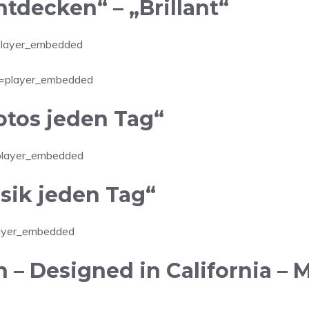
tdecken“ – „Brillant“
player_embedded
=player_embedded
otos jeden Tag“
player_embedded
sik jeden Tag“
layer_embedded
h – Designed in California –