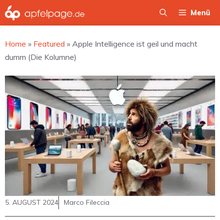
Zum
Menü
Inhalt
springen
Home
»
Featured
»
Apple Intelligence ist geil und macht
dumm (Die Kolumne)
5. AUGUST 2024
Marco Fileccia