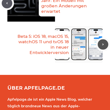
Jahr: Ein Modell mit
großen Änderungen
erwartet
Beta 5: iOS 18, macOS 15,
watchOS 11 und tvOS 18
in neuer
Entwicklerversion
ÜBER APFELPAGE.DE
Apfelpage.de ist ein Apple News Blog, welcher
täglich brandneue News aus der Apple-