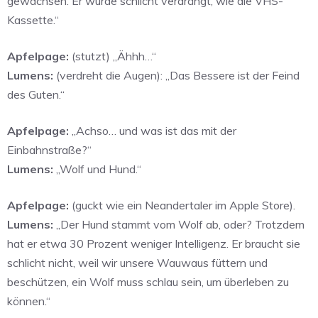
gewachsen. Er wurde schlicht verdrängt, wie die VHS-
Kassette.“
Apfelpage:
(stutzt) „Ähhh…“
Lumens:
(verdreht die Augen): „Das Bessere ist der Feind
des Guten.“
Apfelpage:
„Achso… und was ist das mit der
Einbahnstraße?“
Lumens:
„Wolf und Hund.“
Apfelpage:
(guckt wie ein Neandertaler im Apple Store).
Lumens:
„Der Hund stammt vom Wolf ab, oder? Trotzdem
hat er etwa 30 Prozent weniger Intelligenz. Er braucht sie
schlicht nicht, weil wir unsere Wauwaus füttern und
beschützen, ein Wolf muss schlau sein, um überleben zu
können.“