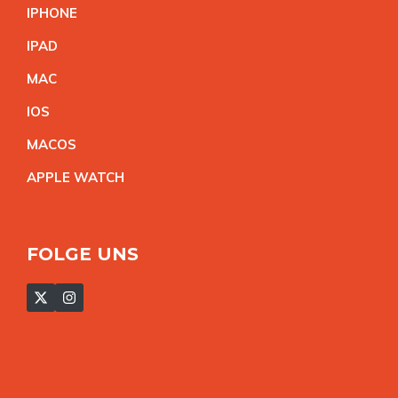
IPHON
E
IPA
D
MA
C
IO
S
MACO
S
APPLE WATC
H
FOLGE UNS