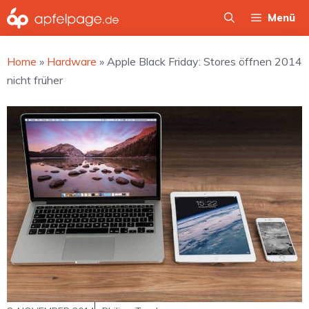
Zum
Menü
Inhalt
springen
Home
»
Hardware
»
Apple Black Friday: Stores öffnen 2014
nicht früher