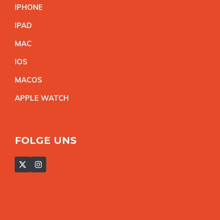
IPHON
E
IPA
D
MA
C
IO
S
MACO
S
APPLE WATC
H
FOLGE UNS