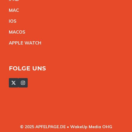
MA
C
IO
S
MACO
S
APPLE WATC
H
FOLGE UNS
© 2025 APFELPAGE.DE • WakeUp Media OHG