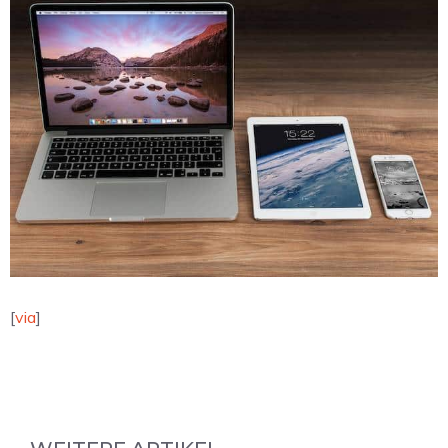
[
via
]