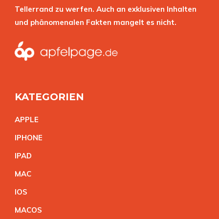
Tellerrand zu werfen. Auch an exklusiven Inhalten
und phänomenalen Fakten mangelt es nicht.
KATEGORIEN
APPL
E
IPHON
E
IPA
D
MA
C
IO
S
MACO
S