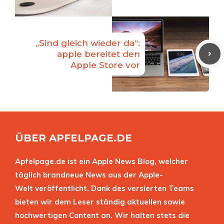
„Sind gleich wieder da“:
apple bereitet den
Apple Store vor
ÜBER APFELPAGE.DE
Apfelpage.de ist ein Apple News Blog, welcher
täglich brandneue News aus der Apple-
Welt veröffentlicht. Dank des versierten Teams
bieten wir dem Leser ständig aktuellen sowie
hochwertigen Content an. Wir halten stets die