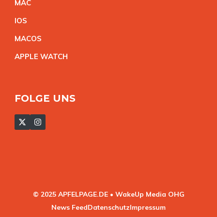
MA
C
IO
S
MACO
S
APPLE WATC
H
FOLGE UNS
© 2025 APFELPAGE.DE • WakeUp Media OHG
News Feed
Datenschutz
Impressum