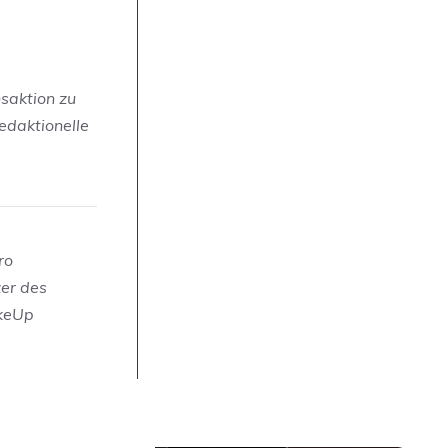
nsaktion zu
edaktionelle
ro
zer des
akeUp