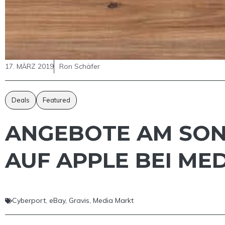
17. MÄRZ 2019
Ron Schäfer
Deals
Featured
ANGEBOTE AM SONN
AUF APPLE BEI ME
Cyberport
,
eBay
,
Gravis
,
Media Markt