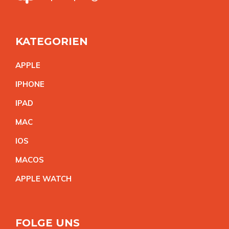
KATEGORIEN
APPL
E
IPHON
E
IPA
D
MA
C
IO
S
MACO
S
APPLE WATC
H
FOLGE UNS