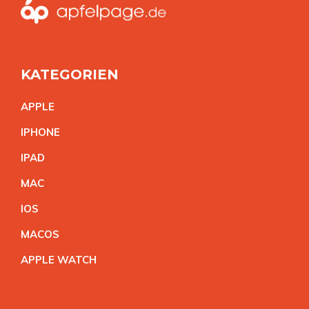
KATEGORIEN
APPL
E
IPHON
E
IPA
D
MA
C
IO
S
MACO
S
APPLE WATC
H