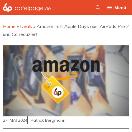
Zum
Menü
Inhalt
springen
Home
»
Deals
»
Amazon ruft Apple Days aus: AirPods Pro 2
und Co reduziert
27. MAI 2024
Patrick Bergmann