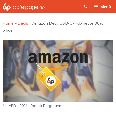
Zum
Menü
Inhalt
springen
Home
»
Deals
»
Amazon Deal: USB-C-Hub heute 30%
billiger
14. APRIL 2021
Patrick Bergmann