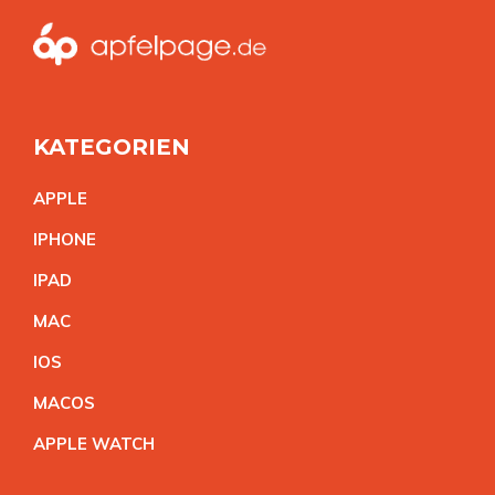
KATEGORIEN
APPL
E
IPHON
E
IPA
D
MA
C
IO
S
MACO
S
APPLE WATC
H