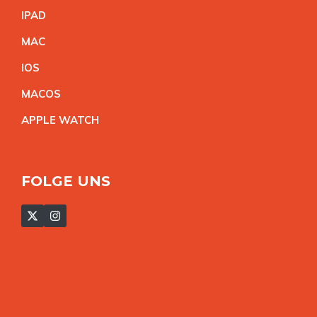
IPA
D
MA
C
IO
S
MACO
S
APPLE WATC
H
FOLGE UNS