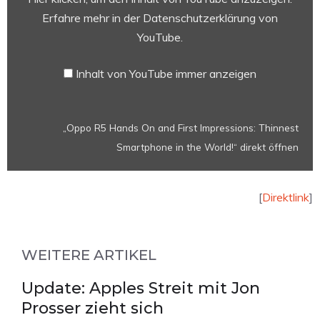
First
Erfahre mehr in der
Datenschutzerklärung von
Impressions:
YouTube
.
Thinnest
Smartphone
Inhalt von YouTube immer anzeigen
in
the
World!“
„Oppo R5 Hands On and First Impressions: Thinnest
von
Smartphone in the World!“ direkt öffnen
YouTube
anzeigen
[
Direktlink
]
WEITERE ARTIKEL
Update: Apples Streit mit Jon
Prosser zieht sich