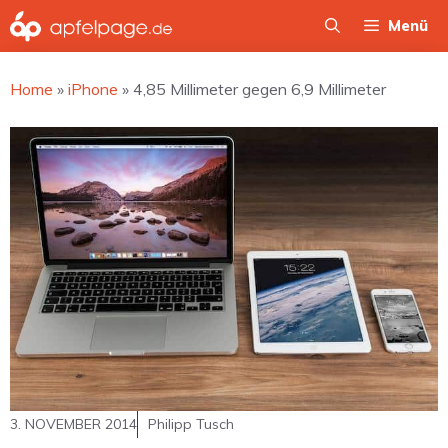
Zum
Menü
Inhalt
springen
Home
»
iPhone
»
4,85 Millimeter gegen 6,9 Millimeter
3. NOVEMBER 2014
Philipp Tusch