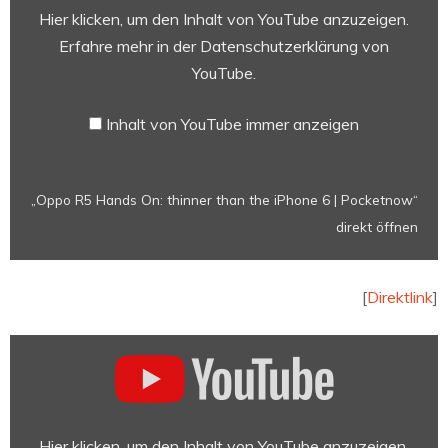
thinner
Hier klicken, um den Inhalt von YouTube anzuzeigen.
than
Erfahre mehr in der
Datenschutzerklärung von
the
YouTube
.
iPhone
6
Inhalt von YouTube immer anzeigen
|
Pocketnow“
von
„Oppo R5 Hands On: thinner than the iPhone 6 | Pocketnow“
YouTube
direkt öffnen
anzeigen
[
Direktlink
]
„Oppo
R5
Hands
On
and
Hier klicken, um den Inhalt von YouTube anzuzeigen.