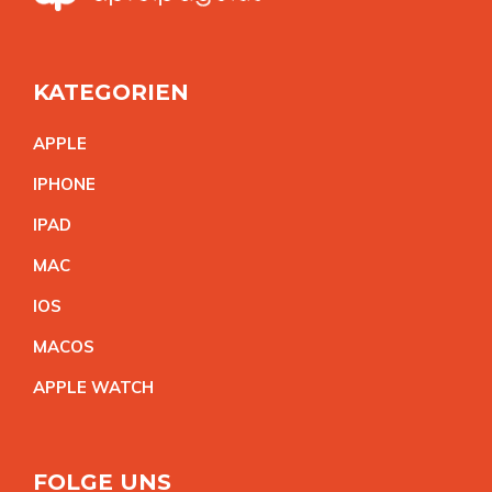
KATEGORIEN
APPL
E
IPHON
E
IPA
D
MA
C
IO
S
MACO
S
APPLE WATC
H
FOLGE UNS