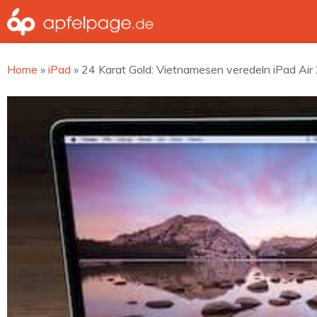
Zum
Inhalt
springen
Home
»
iPad
»
24 Karat Gold: Vietnamesen veredeln iPad Air