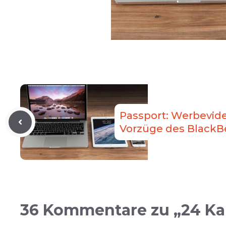
Passport: Werbevid
Vorzüge des BlackB
36 Kommentare zu „24 Kar