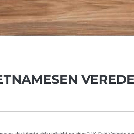
IETNAMESEN VEREDEL
nügt, der könnte sich vielleicht an einer 24K-Gold Variante de