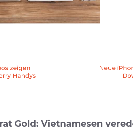
eos zeigen
Neue iPhon
erry-Handys
Do
at Gold: Vietnamesen verede