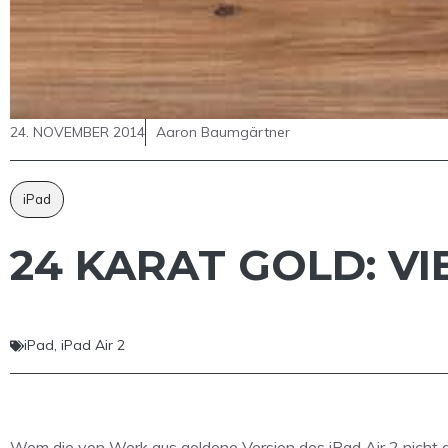
24. NOVEMBER 2014
Aaron Baumgärtner
iPad
24 KARAT GOLD: V
iPad
,
iPad Air 2
Wem die von Werk aus goldene Version des iPad Air 2 nicht ge