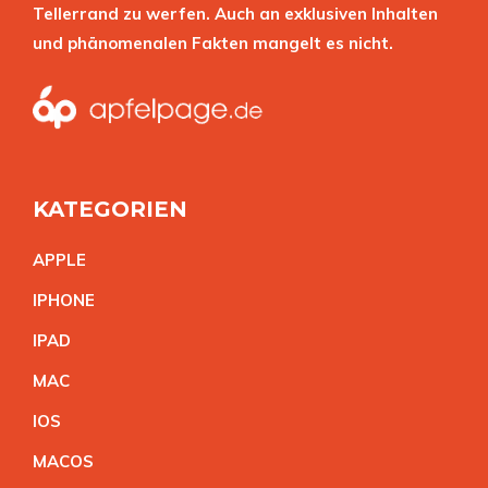
Tellerrand zu werfen. Auch an exklusiven Inhalten
und phänomenalen Fakten mangelt es nicht.
KATEGORIEN
APPL
E
IPHON
E
IPA
D
MA
C
IO
S
MACO
S