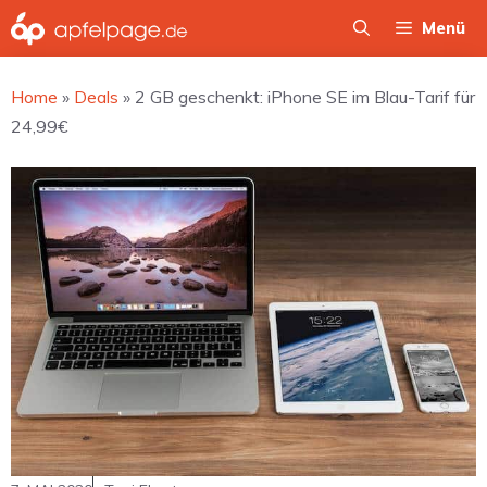
Zum
Menü
Inhalt
springen
Home
»
Deals
»
2 GB geschenkt: iPhone SE im Blau-Tarif für
24,99€