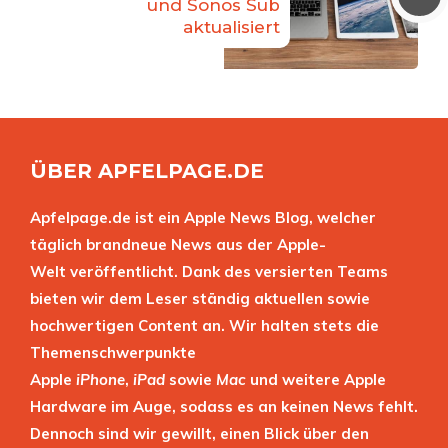
und Sonos Sub
aktualisiert
ÜBER APFELPAGE.DE
Apfelpage.de ist ein Apple News Blog, welcher
täglich brandneue News aus der Apple-
Welt veröffentlicht. Dank des versierten Teams
bieten wir dem Leser ständig aktuellen sowie
hochwertigen Content an. Wir halten stets die
Themenschwerpunkte
Apple
iPhone
,
iPad
sowie
Mac
und weitere Apple
Hardware im Auge, sodass es an keinen News fehlt.
Dennoch sind wir gewillt, einen Blick über den