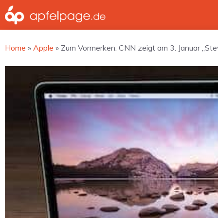
Zum
Inhalt
springen
Home
»
Apple
»
Zum Vormerken: CNN zeigt am 3. Januar „Ste