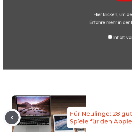
Man
In
Hier klicken, um d
The
Erfahre mehr in der
Machine
–
Inhalt v
Official
Trailer“
von
YouTube
anzeigen
Für Neulinge: 28 gu
Spiele für den Apple