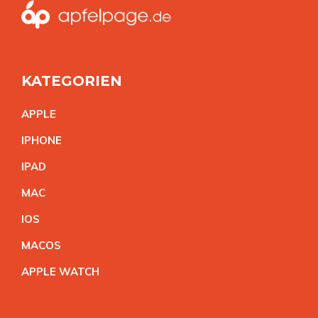
KATEGORIEN
APPL
E
IPHON
E
IPA
D
MA
C
IO
S
MACO
S
APPLE WATC
H