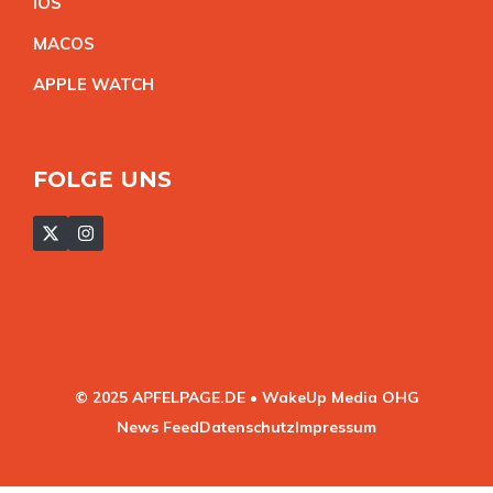
IO
S
MACO
S
APPLE WATC
H
FOLGE UNS
© 2025 APFELPAGE.DE • WakeUp Media OHG
News Feed
Datenschutz
Impressum