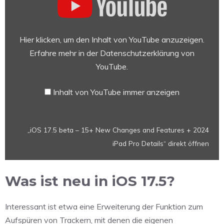
17.5
beta
–
15+
Hier klicken, um den Inhalt von YouTube anzuzeigen.
New
Erfahre mehr in der
Datenschutzerklärung von
Changes
YouTube
.
and
Features
Inhalt von YouTube immer anzeigen
+
2024
iPad
„iOS 17.5 beta – 15+ New Changes and Features + 2024
Pro
iPad Pro Details“ direkt öffnen
Details“
von
YouTube
Was ist neu in iOS 17.5?
anzeigen
Interessant ist etwa eine Erweiterung der Funktion zum
Aufspüren von Trackern, mit denen die eigenen