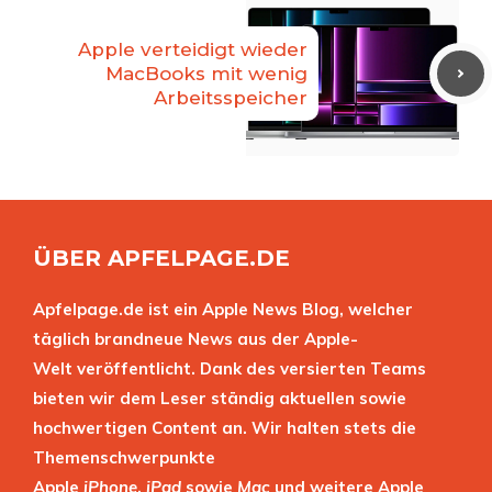
Apple verteidigt wieder
MacBooks mit wenig
Arbeitsspeicher
ÜBER APFELPAGE.DE
Apfelpage.de ist ein Apple News Blog, welcher
täglich brandneue News aus der Apple-
Welt veröffentlicht. Dank des versierten Teams
bieten wir dem Leser ständig aktuellen sowie
hochwertigen Content an. Wir halten stets die
Themenschwerpunkte
Apple
iPhone
,
iPad
sowie
Mac
und weitere Apple