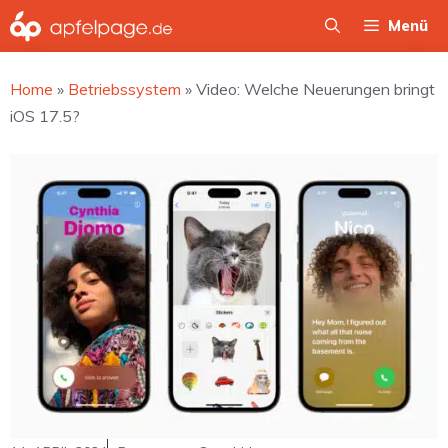
Zum
Menü
Inhalt
springen
Home
»
Betriebssystem
»
Video: Welche Neuerungen bringt
iOS 17.5?