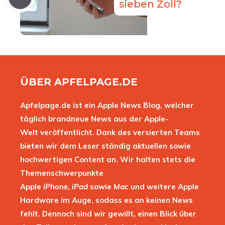
sieben Zoll?
ÜBER APFELPAGE.DE
Apfelpage.de ist ein Apple News Blog, welcher
täglich brandneue News aus der Apple-
Welt veröffentlicht. Dank des versierten Teams
bieten wir dem Leser ständig aktuellen sowie
hochwertigen Content an. Wir halten stets die
Themenschwerpunkte
Apple
iPhone
,
iPad
sowie
Mac
und weitere Apple
Hardware im Auge, sodass es an keinen News
fehlt. Dennoch sind wir gewillt, einen Blick über