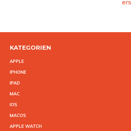
er
KATEGORIEN
APPL
E
IPHON
E
IPA
D
MA
C
IO
S
MACO
S
APPLE WATC
H