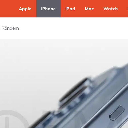
Apple
iPhone
iPad
Mac
Watch
n Rändern