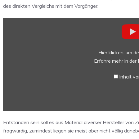
des direkten Vergleichs mit dem Vorgänger.
„This
is
the
Apple
iPhone
Hier klicken, um d
15
Erfahre mehr in der
Pro
Max“
Inhalt v
von
YouTube
anzeigen
Entstanden sein soll es aus Material diverser Hersteller von 
fragwürdig, zumindest liegen sie meist aber nicht völlig daneb