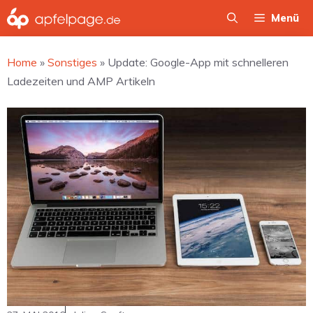
Zum
Menü
Inhalt
springen
Home
»
Sonstiges
»
Update: Google-App mit schnelleren
Ladezeiten und AMP Artikeln