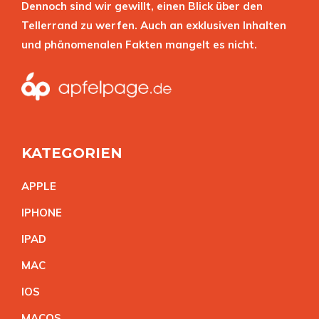
Dennoch sind wir gewillt, einen Blick über den
Tellerrand zu werfen. Auch an exklusiven Inhalten
und phänomenalen Fakten mangelt es nicht.
KATEGORIEN
APPL
E
IPHON
E
IPA
D
MA
C
IO
S
MACO
S