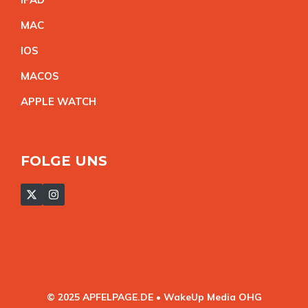
MA
C
IO
S
MACO
S
APPLE WATC
H
FOLGE UNS
© 2025 APFELPAGE.DE • WakeUp Media OHG