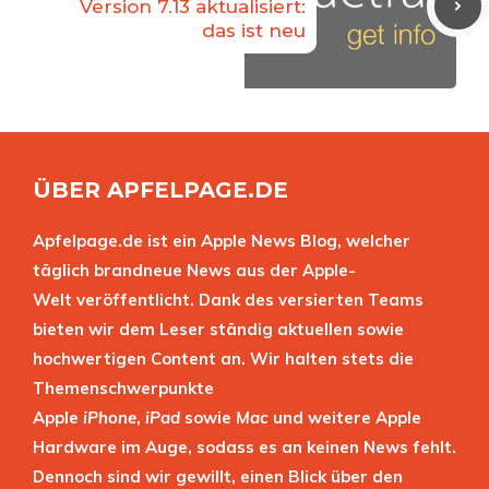
Version 7.13 aktualisiert:
das ist neu
ÜBER APFELPAGE.DE
Apfelpage.de ist ein Apple News Blog, welcher
täglich brandneue News aus der Apple-
Welt veröffentlicht. Dank des versierten Teams
bieten wir dem Leser ständig aktuellen sowie
hochwertigen Content an. Wir halten stets die
Themenschwerpunkte
Apple
iPhone
,
iPad
sowie
Mac
und weitere Apple
Hardware im Auge, sodass es an keinen News fehlt.
Dennoch sind wir gewillt, einen Blick über den