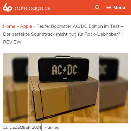
Zum
Menü
Inhalt
springen
Home
»
Apple
»
Teufel Boomster AC/DC Edition im Test –
Der perfekte Soundtrack (nicht nur) für Rock-Liebhaber? |
REVIEW
12. DEZEMBER 2024
Hannes