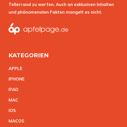
Tellerrand zu werfen. Auch an exklusiven Inhalten
und phänomenalen Fakten mangelt es nicht.
KATEGORIEN
APPL
E
IPHON
E
IPA
D
MA
C
IO
S
MACO
S