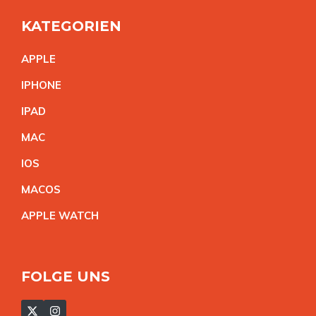
KATEGORIEN
APPL
E
IPHON
E
IPA
D
MA
C
IO
S
MACO
S
APPLE WATC
H
FOLGE UNS