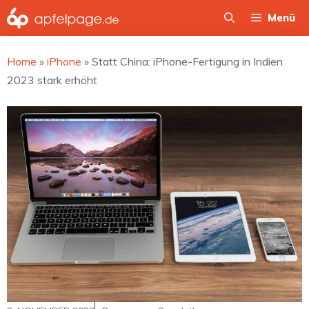
Zum
Menü
Inhalt
springen
Home
»
iPhone
»
Statt China: iPhone-Fertigung in Indien
2023 stark erhöht