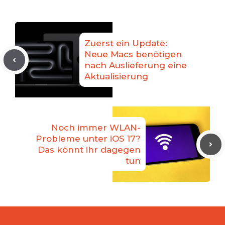
Zuerst ein Update:
Neue Macs benötigen
nach Auslieferung eine
Aktualisierung
Noch immer WLAN-
Probleme unter iOS 17?
Das könnt ihr dagegen
tun