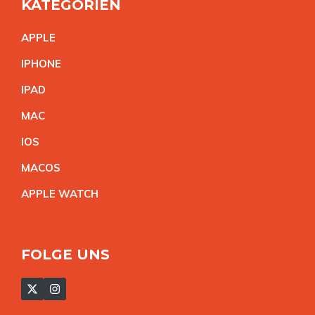
KATEGORIEN
APPL
E
IPHON
E
IPA
D
MA
C
IO
S
MACO
S
APPLE WATC
H
FOLGE UNS