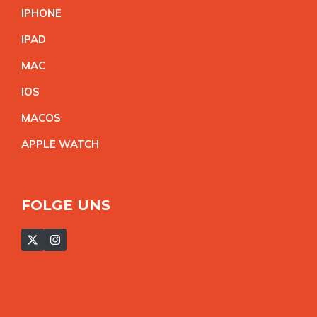
IPHON
E
IPA
D
MA
C
IO
S
MACO
S
APPLE WATC
H
FOLGE UNS