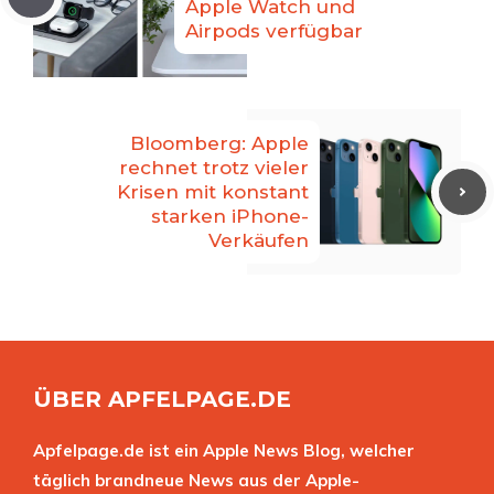
Apple Watch und
Airpods verfügbar
Bloomberg: Apple
rechnet trotz vieler
Krisen mit konstant
starken iPhone-
Verkäufen
ÜBER APFELPAGE.DE
Apfelpage.de ist ein Apple News Blog, welcher
täglich brandneue News aus der Apple-