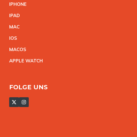
IPHON
E
IPA
D
MA
C
IO
S
MACO
S
APPLE WATC
H
FOLGE UNS