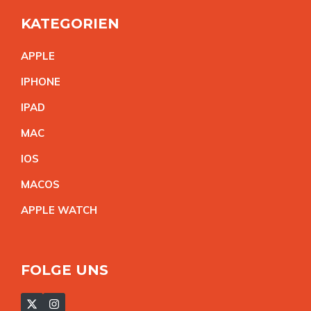
KATEGORIEN
APPL
E
IPHON
E
IPA
D
MA
C
IO
S
MACO
S
APPLE WATC
H
FOLGE UNS