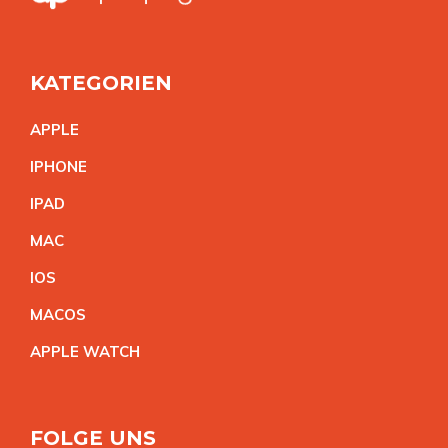
KATEGORIEN
APPL
E
IPHON
E
IPA
D
MA
C
IO
S
MACO
S
APPLE WATC
H
FOLGE UNS