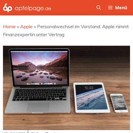
Zum
Menü
Inhalt
springen
Home
»
Apple
»
Personalwechsel im Vorstand: Apple nimmt
Finanzexpertin unter Vertrag