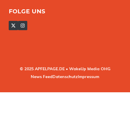
FOLGE UNS
© 2025 APFELPAGE.DE • WakeUp Media OHG
News Feed
Datenschutz
Impressum