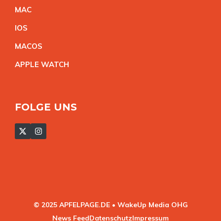
MA
C
IO
S
MACO
S
APPLE WATC
H
FOLGE UNS
© 2025 APFELPAGE.DE • WakeUp Media OHG
News Feed
Datenschutz
Impressum