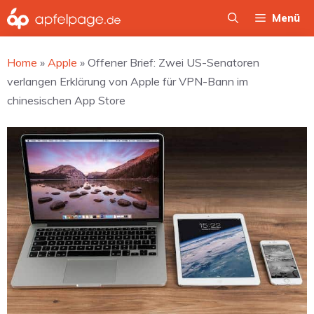
Zum
Menü
Inhalt
springen
Home
»
Apple
»
Offener Brief: Zwei US-Senatoren
verlangen Erklärung von Apple für VPN-Bann im
chinesischen App Store