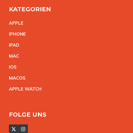
KATEGORIEN
APPL
E
IPHON
E
IPA
D
MA
C
IO
S
MACO
S
APPLE WATC
H
FOLGE UNS