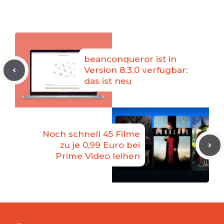
beanconqueror ist in
Version 8.3.0 verfügbar:
das ist neu
Noch schnell 45 Filme
zu je 0,99 Euro bei
Prime Video leihen