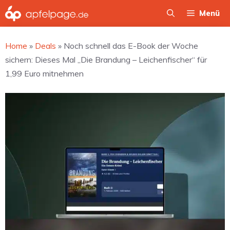
Zum
Menü
Inhalt
springen
Home
»
Deals
»
Noch schnell das E-Book der Woche
sichern: Dieses Mal „Die Brandung – Leichenfischer“ für
1,99 Euro mitnehmen