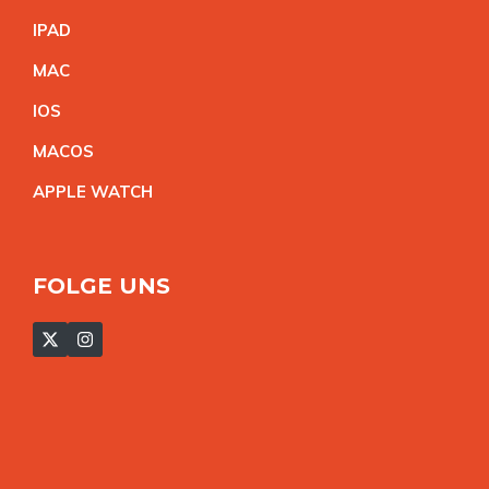
IPA
D
MA
C
IO
S
MACO
S
APPLE WATC
H
FOLGE UNS