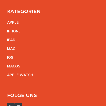
KATEGORIEN
APPL
E
IPHON
E
IPA
D
MA
C
IO
S
MACO
S
APPLE WATC
H
FOLGE UNS