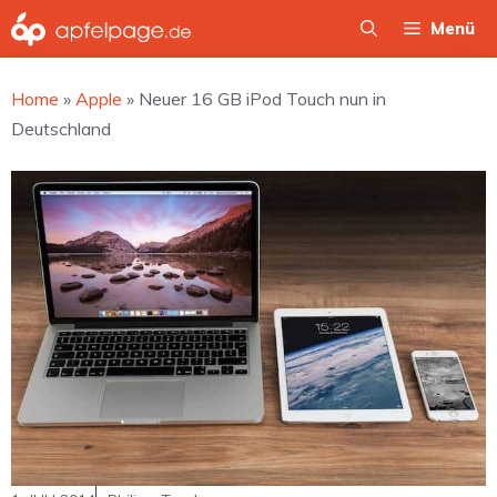
Zum
Menü
Inhalt
springen
Home
»
Apple
»
Neuer 16 GB iPod Touch nun in
Deutschland