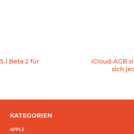
5.1 Beta 2 für
iCloud-AGB si
sich je
KATEGORIEN
APPL
E