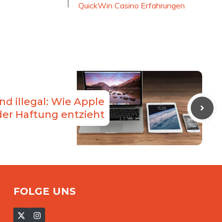
QuickWin Casino Erfahrungen
nd illegal: Wie Apple
der Haftung entzieht
FOLGE UNS