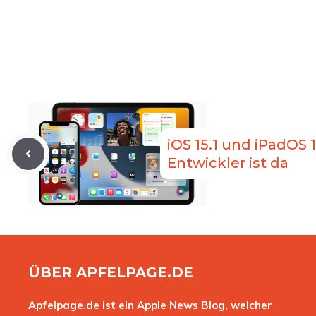
iOS 15.1 und iPadOS 1
Entwickler ist da
ÜBER APFELPAGE.DE
Apfelpage.de ist ein Apple News Blog, welcher